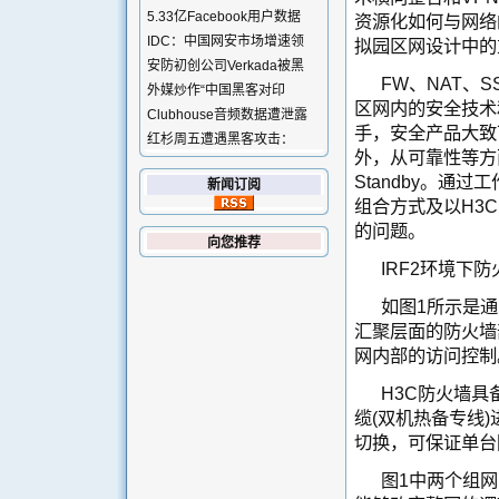
5.33亿Facebook用户数据
资源化如何与网络
IDC：中国网安市场增速领
拟园区网设计中的
安防初创公司Verkada被黑
FW、NAT、S
外媒炒作“中国黑客对印
区网内的安全技术
Clubhouse音频数据遭泄露
手，安全产品大致
红杉周五遭遇黑客攻击：
外，从可靠性等方面考虑
Standby。
新闻订阅
组合方式及以H3
的问题。
向您推荐
IRF2环境下
如图1所示是
汇聚层面的防火墙
网内部的访问控制
H3C防火墙
缆(双机热备专线
切换，可保证单台
图1中两个组网