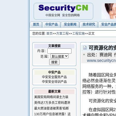
首页
中安产品
安全新闻
技术研究
安全产品
您的位置:
首页
>>
方案工程
>>
工程实施
>>正文
文章搜索
可资源化的安
内 容：
出处：赛迪网 作
范 围：
www.securityc
中安产品
随着园区网业
中安安全服务产品
络必然会逐渐在灵
中安安全培训产品
网络服务的一种，
控等）进行针对性
最新文章
美国安局网络间谍主力装
可资源化的安
英伟达7万多员工密码遭泄
最大燃油管道被黑客'掐断
在虚拟园区网2
130万用户信息被泄露！这
术横向整合和VP