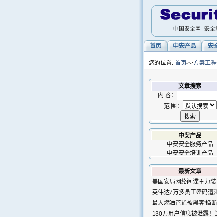
首页
中安产品
安
您的位置:
首页
>>
方案工程
文章搜索
内 容：
范 围：
中安产品
中安安全服务产品
中安安全培训产品
最新文章
美国安局网络间谍主力装
英伟达7万多员工密码遭
最大燃油管道被黑客'掐断
130万用户信息被泄露！