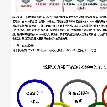
核心采用一台锐捷网络面向10万兆平台设计的多业务IPV6路由交换机RG-S8606，负
区增加一台SAM服务器，部署SAM系统，同时东校区和西校区各用3台S2126G替换原有S19
到东校区做为汇聚设备，下接三台S2126G实现安全控制，其它二层交换机分别接入相应的
台S2126G，剩余两台S2126G用于保护重点机器，其它交换机接入对应的S2126G。
整，采用现有的两台S2126G做为汇聚设备，其它交换机分别接入这两台交换机，从而实
全控制，重点区域在接入层进行安全控制的网络布局。
2.3骨干网络设计
骨干网络由RG-S8606构成，核心交换机RG-S8606主要具有5特性：