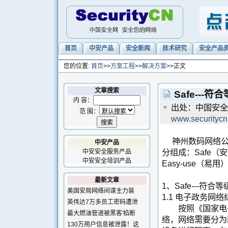
首页
中安产品
安全新闻
技术研究
安全产品
您的位置:
首页
>>
方案工程
>>
解决方案
>>正文
文章搜索
Safe--
内 容：
出处：中国安全网
范 围：
www.securityc
神州数码网络公司
中安产品
分组成：Safe（安全）
中安安全服务产品
中安安全培训产品
Easy-use（易用
最新文章
1、Safe---
美国安局网络间谍主力装
1.1 电子政务网络
英伟达7万多员工密码遭泄
按照《国家电子
最大燃油管道被黑客'掐断
络，网络需要分为
130万用户信息被泄露！这