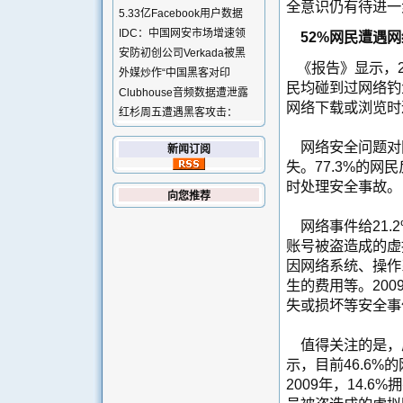
全意识仍有待进一
5.33亿Facebook用户数据
IDC：中国网安市场增速领
52%
网民遭遇网络
安防初创公司Verkada被黑
《报告》显示，2
外媒炒作“中国黑客对印
民均碰到过网络钓
Clubhouse音频数据遭泄露
网络下载或浏览时
红杉周五遭遇黑客攻击：
网络安全问题对
新闻订阅
失。77.3%的
时处理安全事故。
向您推荐
网络事件
给21
账号被盗造成的虚
因网络系统、操作
生的费用等。20
失或损坏等安全事
值得关注的是，
示，
目前
46.6%
的
2009
年，14.6