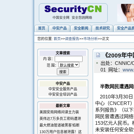
首页
中安产品
安全新闻
技术研究
安全产品
您的位置:
首页
>>
调查报告
>>
市场分析
>>正文
文章搜索
《2009
内 容：
出处：CNNIC/C
范 围：
01 网址：
www.
中安产品
半数网民遭遇网络
中安安全服务产品
中安安全培训产品
2010年3月3
中心（
CNCERT
最新文章
系列报告》（以下
美国安局网络间谍主力装
网民曾遭遇过网络
英伟达7万多员工密码遭泄
153亿元人民币
最大燃油管道被黑客'掐断
未安装任何安全软
130万用户信息被泄露！这