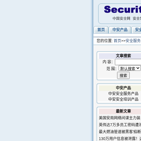
首页
中安产品
安
您的位置:
首页
>>
安全服务
文章搜索
内 容：
范 围：
中安产品
中安安全服务产品
中安安全培训产品
最新文章
美国安局网络间谍主力装
英伟达7万多员工密码遭
最大燃油管道被黑客'掐断
130万用户信息被泄露！