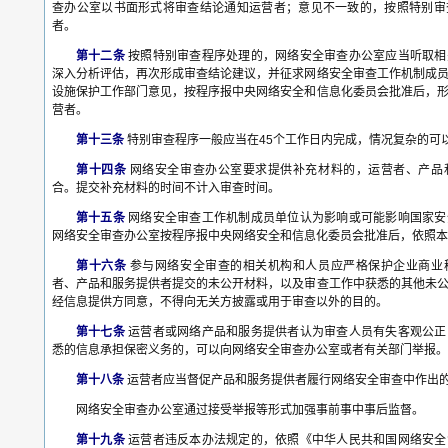
查办公室以书面形式将审查结论通知运营者；意见不一致的，按照特别审
者。
第十二条
按照特别审查程序处理的，网络安全审查办公室应当听取相
深入分析评估，再次形成审查结论建议，并征求网络安全审查工作机制成
设施保护工作部门意见，按程序报中央网络安全和信息化委员会批准后，
营者。
第十三条
特别审查程序一般应当在45个工作日内完成，情况复杂的可
第十四条
网络安全审查办公室要求提供补充材料的，运营者、产品
合。提交补充材料的时间不计入审查时间。
第十五条
网络安全审查工作机制成员单位认为影响或可能影响国家安
网络安全审查办公室按程序报中央网络安全和信息化委员会批准后，依照本
第十六条
参与网络安全审查的相关机构和人员应严格保护企业商业
者、产品和服务提供者提交的未公开材料，以及审查工作中获悉的其他未
经信息提供方同意，不得向无关方披露或用于审查以外的目的。
第十七条
运营者或网络产品和服务提供者认为审查人员有失客观公正
悉的信息承担保密义务的，可以向网络安全审查办公室或者有关部门举报。
第十八条
运营者应当督促产品和服务提供者履行网络安全审查中作出
网络安全审查办公室通过接受举报等形式加强事前事中事后监督。
第十九条
运营者违反本办法规定的，依照《中华人民共和国网络安全