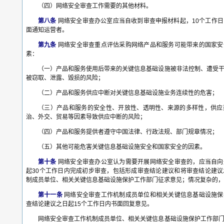
（四）网络安全审查工作需要的其他材料。
第八条
网络安全审查办公室应当自收到审查申报材料起，10个工作
面通知运营者。
第九条
网络安全审查重点评估采购网络产品和服务可能带来的国家安
素：
（一）产品和服务使用后带来的关键信息基础设施被非法控制、遭受
被窃取、泄露、毁损的风险；
（二）产品和服务供应中断对关键信息基础设施业务连续性的危害；
（三）产品和服务的安全性、开放性、透明性、来源的多样性，供应
治、外交、贸易等因素导致供应中断的风险；
（四）产品和服务提供者遵守中国法律、行政法规、部门规章情况；
（五）其他可能危害关键信息基础设施安全和国家安全的因素。
第十条
网络安全审查办公室认为需要开展网络安全审查的，应当自向
起30个工作日内完成初步审查，包括形成审查结论建议和将审查结论建
制成员单位、相关关键信息基础设施保护工作部门征求意见；情况复杂的，
第十一条
网络安全审查工作机制成员单位和相关关键信息基础设施保
查结论建议之日起15个工作日内书面回复意见。
网络安全审查工作机制成员单位、相关关键信息基础设施保护工作部