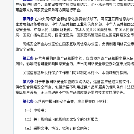
产权保护相结合、事前审查与持续监管相结合、企业承诺与社会监督相结
可能带来的国家安全风险等方面进行审查。
第四条
在中央网络安全和信息化委员会领导下，国家互联网信息办公
家发展和改革委员会、中华人民共和国工业和信息化部、中华人民共和国
家安全部、中华人民共和国财政部、中华人民共和国商务部、中国人民银
局、国家广播电视总局、国家保密局、国家密码管理局建立国家网络安全审
网络安全审查办公室设在国家互联网信息办公室，负责制定网络安全
络安全审查。
第五条
运营者采购网络产品和服务的，应当预判该产品和服务投入使
风险。影响或者可能影响国家安全的，应当向网络安全审查办公室申报网络
关键信息基础设施保护工作部门可以制定本行业、本领域预判指南。
第六条
对于申报网络安全审查的采购活动，运营者应通过采购文件、
供者配合网络安全审查，包括承诺不利用提供产品和服务的便利条件非法
操纵用户设备，无正当理由不中断产品供应或必要的技术支持服务等。
第七条
运营者申报网络安全审查，应当提交以下材料：
（一）申报书；
（二）关于影响或可能影响国家安全的分析报告；
（三）采购文件、协议、拟签订的合同等；